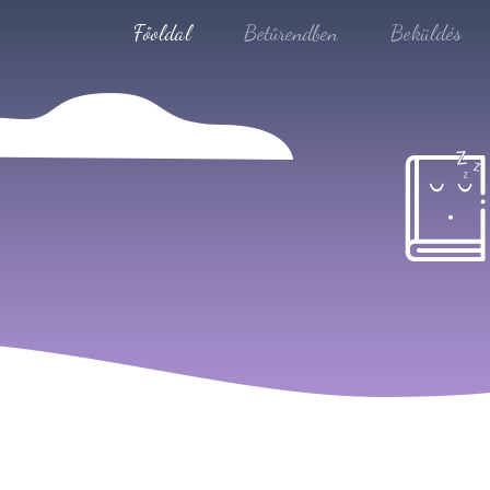
Főoldal
Betűrendben
Beküldés