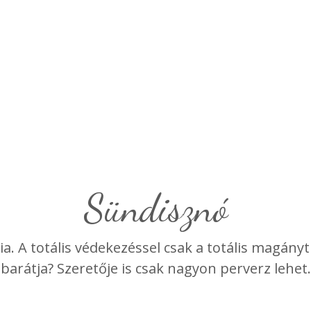
Sündisznó
gia. A totális védekezéssel csak a totális magán
barátja? Szeretője is csak nagyon perverz lehet.