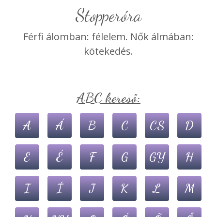
stopperóra
Férfi álomban: félelem. Nők álmában:
kötekedés.
ABC kereső:
A
Á
B
C
CS
D
E
É
F
G
GY
H
I
Í
J
K
L
M