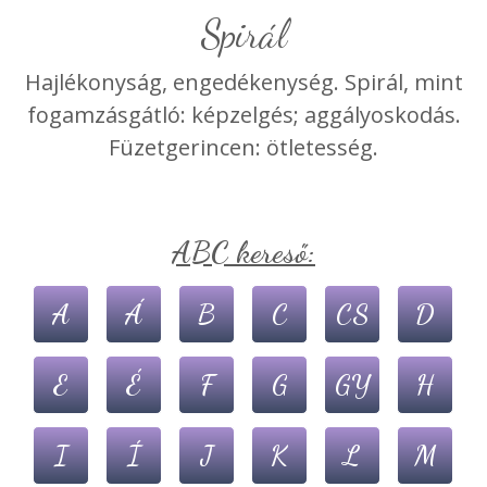
spirál
Hajlékonyság, engedékenység. Spirál, mint
fogamzásgátló: képzelgés; aggályoskodás.
Füzetgerincen: ötletesség.
ABC kereső:
A
Á
B
C
CS
D
E
É
F
G
GY
H
I
Í
J
K
L
M