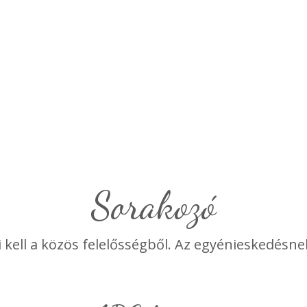
Sorakozó
lni kell a közös felelősségből. Az egyénieskedésn