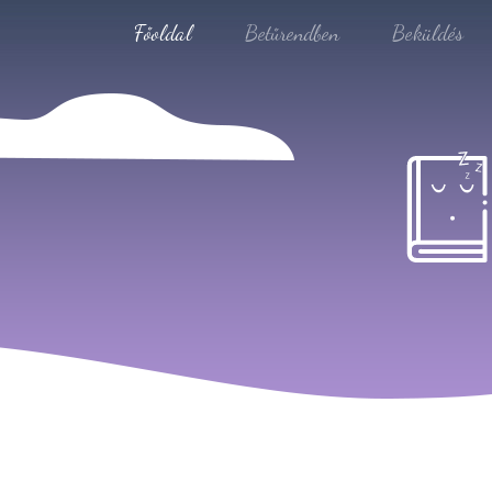
Főoldal
Betűrendben
Beküldés