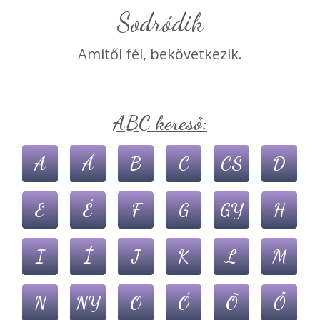
Sodródik
Amitől fél, bekövetkezik.
ABC kereső:
A
Á
B
C
CS
D
E
É
F
G
GY
H
I
Í
J
K
L
M
N
NY
O
Ó
Ö
Ő