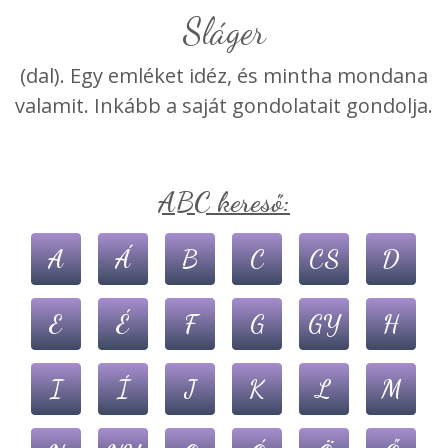
Sláger
(dal). Egy emléket idéz, és mintha mondana
valamit. Inkább a saját gondolatait gondolja.
ABC kereső:
A
Á
B
C
CS
D
E
É
F
G
GY
H
I
Í
J
K
L
M