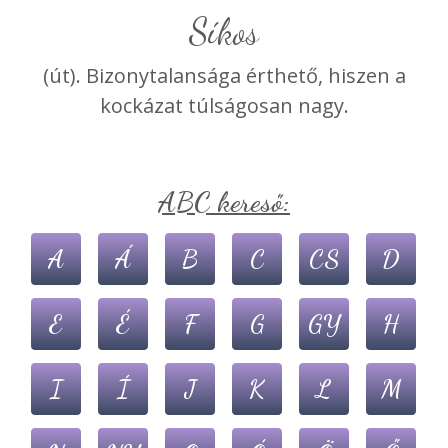
Síkos
(út). Bizonytalansága érthető, hiszen a
kockázat túlságosan nagy.
ABC kereső:
A
Á
B
C
CS
D
E
É
F
G
GY
H
I
Í
J
K
L
M