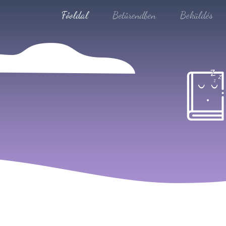
Főoldal
Betűrendben
Beküldés