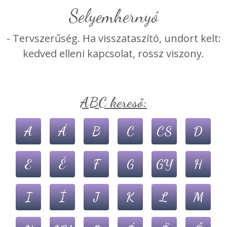
selyemhernyó
- Tervszerűség. Ha visszataszító, undort kelt:
kedved elleni kapcsolat, rossz viszony.
ABC kereső:
A
Á
B
C
CS
D
E
É
F
G
GY
H
I
Í
J
K
L
M