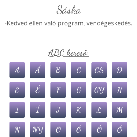
sáska
-Kedved ellen való program, vendégeskedés.
ABC kereső:
A
Á
B
C
CS
D
E
É
F
G
GY
H
I
Í
J
K
L
M
N
NY
O
Ó
Ö
Ő