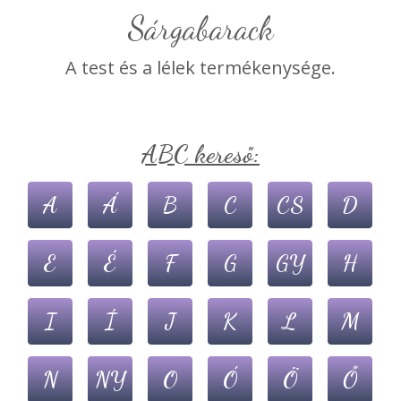
Sárgabarack
A test és a lélek termékenysége.
ABC kereső:
A
Á
B
C
CS
D
E
É
F
G
GY
H
I
Í
J
K
L
M
N
NY
O
Ó
Ö
Ő