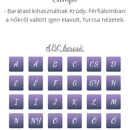
- Barátaid kihasználnak Krúdy. Férfiálomban:
a nőkről vallott igen elavult, furcsa nézetek.
ABC kereső:
A
Á
B
C
CS
D
E
É
F
G
GY
H
I
Í
J
K
L
M
N
NY
O
Ó
Ö
Ő