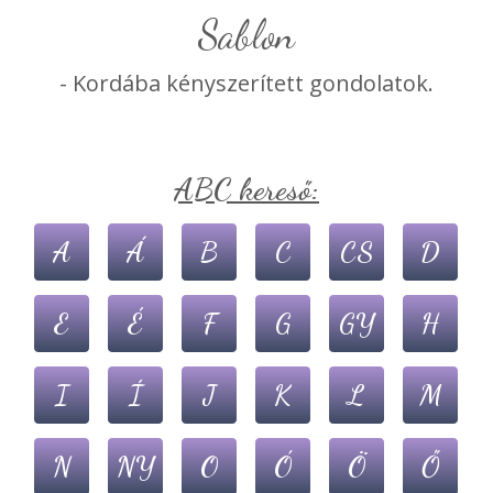
sablon
- Kordába kényszerített gondolatok.
ABC kereső:
A
Á
B
C
CS
D
E
É
F
G
GY
H
I
Í
J
K
L
M
N
NY
O
Ó
Ö
Ő