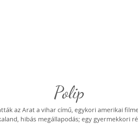
polip
ták az Arat a vihar című, egykori amerikai film
 kaland, hibás megállapodás; egy gyermekkori ré