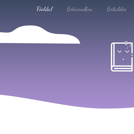
Főoldal
Betűrendben
Beküldés