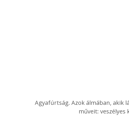
Agyafúrtság. Azok álmában, akik lát
műveit: veszélyes