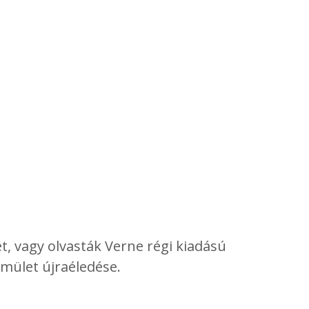
et, vagy olvasták Verne régi kiadású
mület újraéledése.