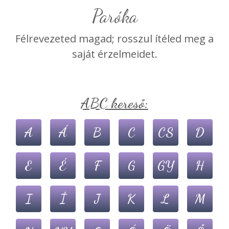
paróka
Félrevezeted magad; rosszul ítéled meg a
saját érzelmeidet.
ABC kereső:
A
Á
B
C
CS
D
E
É
F
G
GY
H
I
Í
J
K
L
M