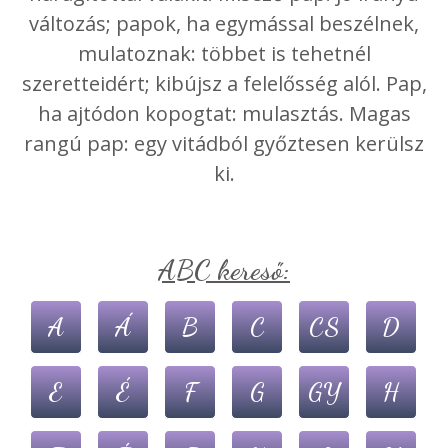
változás; papok, ha egymással beszélnek,
mulatoznak: többet is tehetnél
szeretteidért; kibújsz a felelősség alól. Pap,
ha ajtódon kopogtat: mulasztás. Magas
rangú pap: egy vitádból győztesen kerülsz
ki.
ABC kereső:
A
Á
B
C
CS
D
E
É
F
G
GY
H