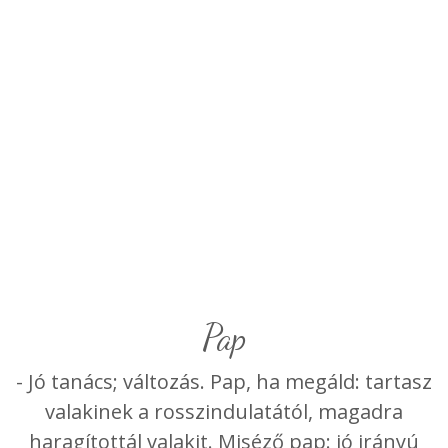
pap
- Jó tanács; változás. Pap, ha megáld: tartasz
valakinek a rosszindulatától, magadra
haragítottál valakit. Miséző pap: jó irányú