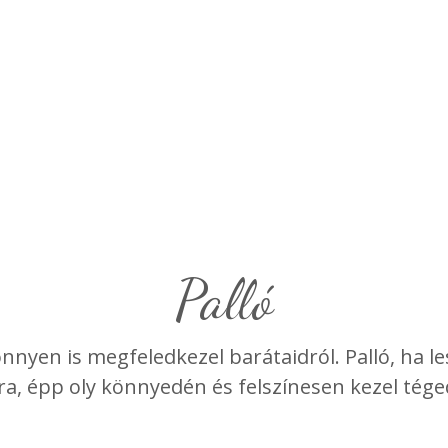
palló
nyen is megfeledkezel barátaidról. Palló, ha les
a, épp oly könnyedén és felszínesen kezel tége