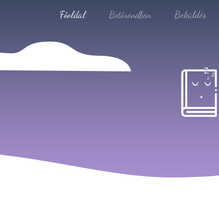
Főoldal
Betűrendben
Beküldés