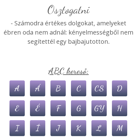
osztogatni
- Számodra értékes dolgokat, amelyeket
ébren oda nem adnál: kényelmességből nem
segítettél egy bajbajutotton.
ABC kereső:
A
Á
B
C
CS
D
E
É
F
G
GY
H
I
Í
J
K
L
M