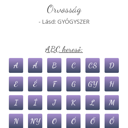
orvosság
- Lásd: GYÓGYSZER
ABC kereső:
A
Á
B
C
CS
D
E
É
F
G
GY
H
I
Í
J
K
L
M
N
NY
O
Ó
Ö
Ő