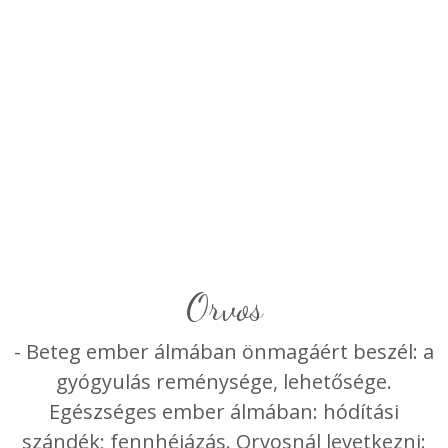
orvos
- Beteg ember álmában önmagáért beszél: a
gyógyulás reménysége, lehetősége.
Egészséges ember álmában: hódítási
szándék; fennhéjázás. Orvosnál levetkezni: