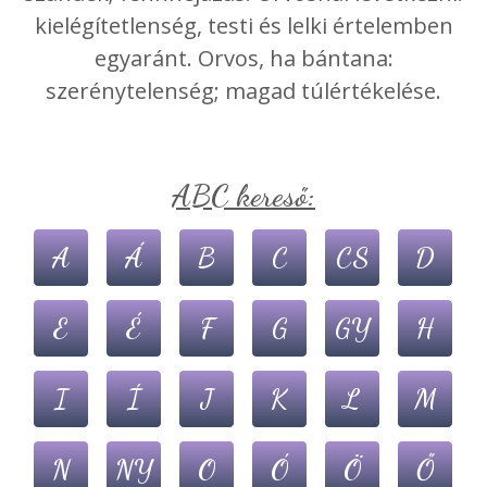
kielégítetlenség, testi és lelki értelemben
egyaránt. Orvos, ha bántana:
szerénytelenség; magad túlértékelése.
ABC kereső:
A
Á
B
C
CS
D
E
É
F
G
GY
H
I
Í
J
K
L
M
N
NY
O
Ó
Ö
Ő