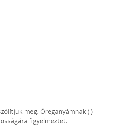
 szólítjuk meg. Öreganyámnak (!)
osságára figyelmeztet.