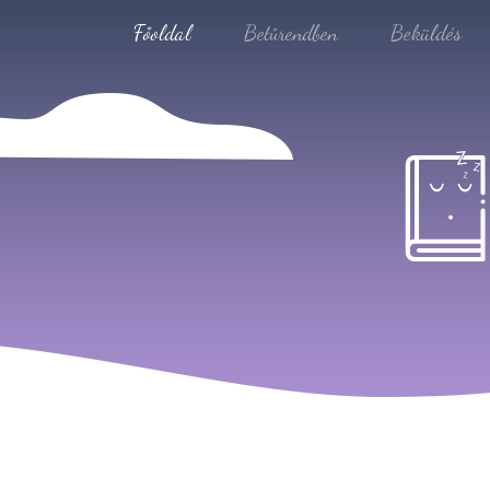
Főoldal
Betűrendben
Beküldés