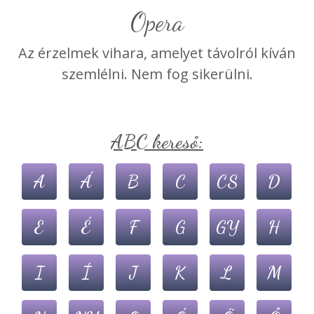
Opera
Az érzelmek vihara, amelyet távolról kíván
szemlélni. Nem fog sikerülni.
ABC kereső:
A
Á
B
C
CS
D
E
É
F
G
GY
H
I
Í
J
K
L
M