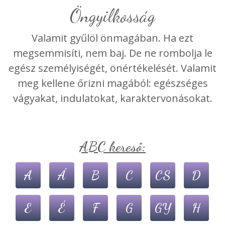
Öngyilkosság
Valamit gyűlöl önmagában. Ha ezt
megsemmisíti, nem baj. De ne rombolja le
egész személyiségét, önértékelését. Valamit
meg kellene őrizni magából: egészséges
vágyakat, indulatokat, karaktervonásokat.
ABC kereső:
A
Á
B
C
CS
D
E
É
F
G
GY
H