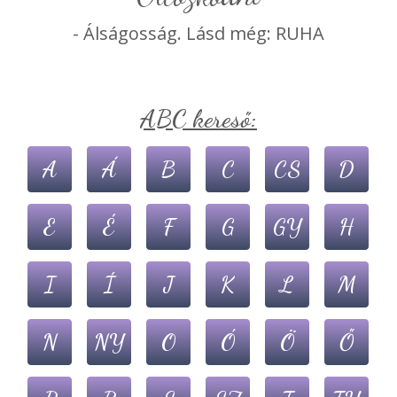
- Álságosság. Lásd még: RUHA
ABC kereső:
A
Á
B
C
CS
D
E
É
F
G
GY
H
I
Í
J
K
L
M
N
NY
O
Ó
Ö
Ő