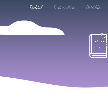
Főoldal
Betűrendben
Beküldés