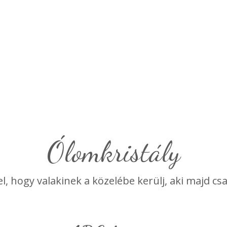
ólomkristály
el, hogy valakinek a közelébe kerülj, aki majd cs