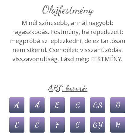
olajfestmény
Minél színesebb, annál nagyobb
ragaszkodás. Festmény, ha repedezett:
megpróbálsz leplezkedni, de ez tartósan
nem sikerül. Csendélet: visszahúzódás,
visszavonultság. Lásd még: FESTMÉNY.
ABC kereső:
A
Á
B
C
CS
D
E
É
F
G
GY
H