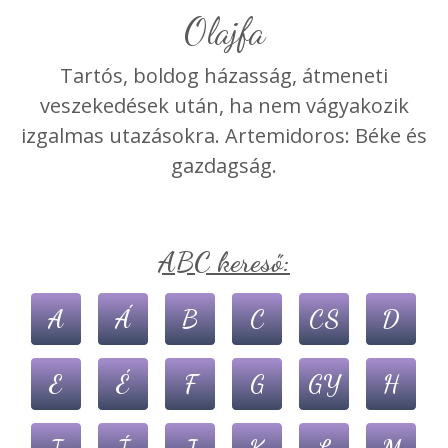
Olajfa
Tartós, boldog házasság, átmeneti
veszekedések után, ha nem vágyakozik
izgalmas utazásokra. Artemidoros: Béke és
gazdagság.
ABC kereső:
A
Á
B
C
CS
D
E
É
F
G
GY
H