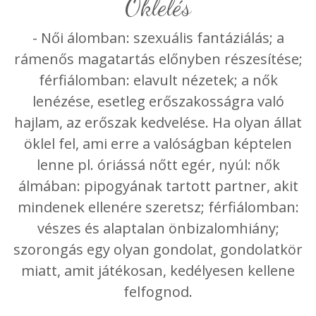
öklelés
- Női álomban: szexuális fantáziálás; a
rámenős magatartás előnyben részesítése;
férfiálomban: elavult nézetek; a nők
lenézése, esetleg erőszakosságra való
hajlam, az erőszak kedvelése. Ha olyan állat
öklel fel, ami erre a valóságban képtelen
lenne pl. óriássá nőtt egér, nyúl: nők
álmában: pipogyának tartott partner, akit
mindenek ellenére szeretsz; férfiálomban:
vészes és alaptalan önbizalomhiány;
szorongás egy olyan gondolat, gondolatkör
miatt, amit játékosan, kedélyesen kellene
felfognod.