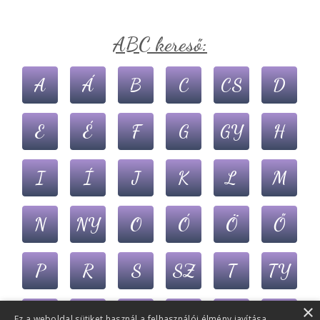
ABC kereső:
A
Á
B
C
CS
D
E
É
F
G
GY
H
I
Í
J
K
L
M
N
NY
O
Ó
Ö
Ő
P
R
S
SZ
T
TY
×
U
Ú
Ü
Ű
V
Z
Ez a weboldal sütiket használ a felhasználói élmény javítása