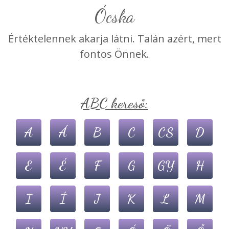
Ócska
Értéktelennek akarja látni. Talán azért, mert
fontos Önnek.
ABC kereső:
A
Á
B
C
CS
D
E
É
F
G
GY
H
I
Í
J
K
L
M