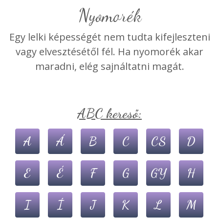
Nyomorék
Egy lelki képességét nem tudta kifejleszteni
vagy elvesztésétől fél. Ha nyomorék akar
maradni, elég sajnáltatni magát.
ABC kereső:
A
Á
B
C
CS
D
E
É
F
G
GY
H
I
Í
J
K
L
M