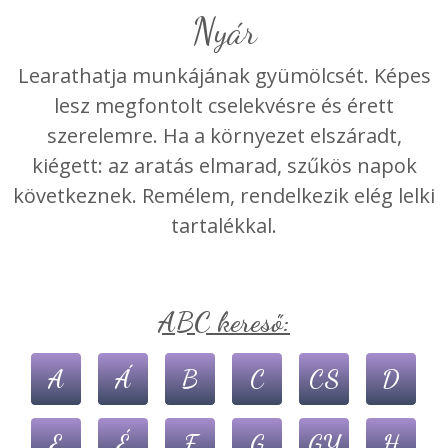
Nyár
Learathatja munkájának gyümölcsét. Képes
lesz megfontolt cselekvésre és érett
szerelemre. Ha a környezet elszáradt,
kiégett: az aratás elmarad, szűkös napok
következnek. Remélem, rendelkezik elég lelki
tartalékkal.
ABC kereső:
A
Á
B
C
CS
D
E
É
F
G
GY
H