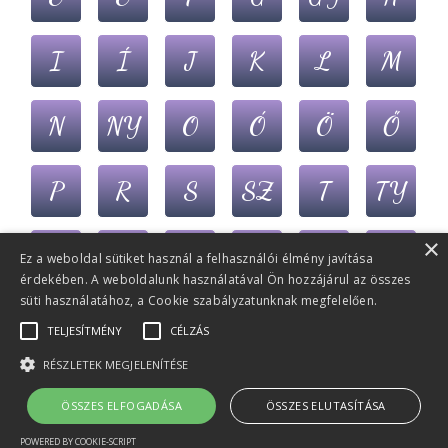
I
Í
J
K
L
M
N
NY
O
Ó
Ö
Ő
P
R
S
SZ
T
TY
×
U
Ú
Ü
Ű
V
Z
Ez a weboldal sütiket használ a felhasználói élmény javítása
érdekében. A weboldalunk használatával Ön hozzájárul az összes
süti használatához, a Cookie szabályzatunknak megfelelően.
ZS
TELJESÍTMÉNY
CÉLZÁS
RÉSZLETEK MEGJELENÍTÉSE
© 2022-2026 Álmoskönyv.eu
- Minden jog
ÖSSZES ELFOGADÁSA
ÖSSZES ELUTASÍTÁSA
(v1.1) (rf)
fenntartva!
POWERED BY COOKIE-SCRIPT