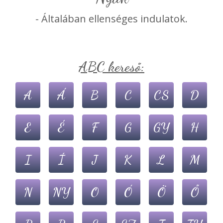
- Általában ellenséges indulatok.
ABC kereső:
A
Á
B
C
CS
D
E
É
F
G
GY
H
I
Í
J
K
L
M
N
NY
O
Ó
Ö
Ő