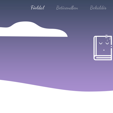
Főoldal
Betűrendben
Beküldés