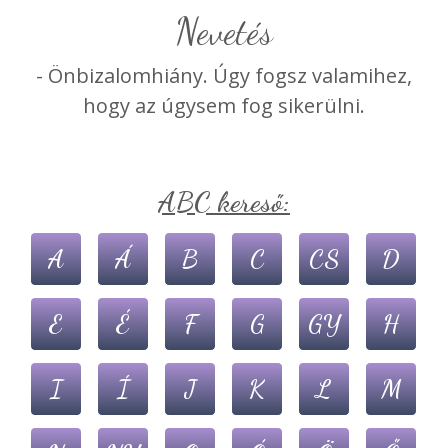
nevetés
- Önbizalomhiány. Úgy fogsz valamihez,
hogy az úgysem fog sikerülni.
ABC kereső:
A
Á
B
C
CS
D
E
É
F
G
GY
H
I
Í
J
K
L
M