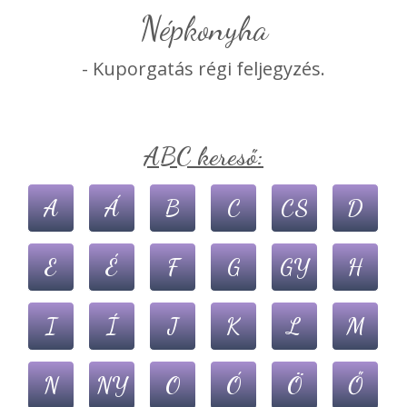
népkonyha
- Kuporgatás régi feljegyzés.
ABC kereső:
A
Á
B
C
CS
D
E
É
F
G
GY
H
I
Í
J
K
L
M
N
NY
O
Ó
Ö
Ő