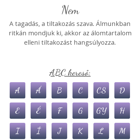
Nem
A tagadás, a tiltakozás szava. Álmunkban
ritkán mondjuk ki, akkor az álomtartalom
elleni tiltakozást hangsúlyozza.
ABC kereső:
A
Á
B
C
CS
D
E
É
F
G
GY
H
I
Í
J
K
L
M