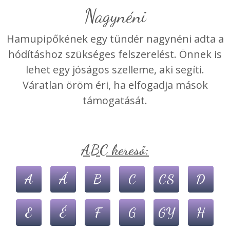
Nagynéni
Hamupipőkének egy tündér nagynéni adta a
hódításhoz szükséges felszerelést. Önnek is
lehet egy jóságos szelleme, aki segíti.
Váratlan öröm éri, ha elfogadja mások
támogatását.
ABC kereső:
A
Á
B
C
CS
D
E
É
F
G
GY
H