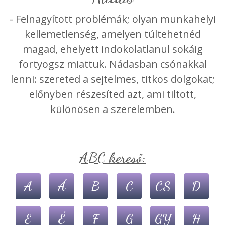
- Felnagyított problémák; olyan munkahelyi
kellemetlenség, amelyen túltehetnéd
magad, ehelyett indokolatlanul sokáig
fortyogsz miattuk. Nádasban csónakkal
lenni: szereted a sejtelmes, titkos dolgokat;
előnyben részesíted azt, ami tiltott,
különösen a szerelemben.
ABC kereső:
A
Á
B
C
CS
D
E
É
F
G
GY
H