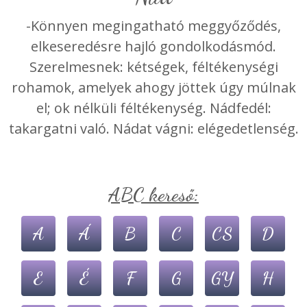
-Könnyen megingatható meggyőződés,
elkeseredésre hajló gondolkodásmód.
Szerelmesnek: kétségek, féltékenységi
rohamok, amelyek ahogy jöttek úgy múlnak
el; ok nélküli féltékenység. Nádfedél:
takargatni való. Nádat vágni: elégedetlenség.
ABC kereső:
A
Á
B
C
CS
D
E
É
F
G
GY
H