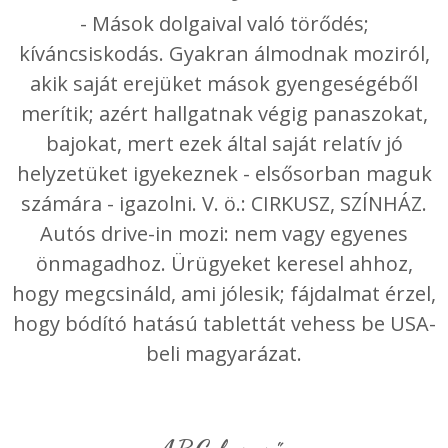
- Mások dolgaival való törődés;
kíváncsiskodás. Gyakran álmodnak moziról,
akik saját erejüket mások gyengeségéből
merítik; azért hallgatnak végig panaszokat,
bajokat, mert ezek által saját relatív jó
helyzetüket igyekeznek - elsősorban maguk
számára - igazolni. V. ö.: CIRKUSZ, SZÍNHÁZ.
Autós drive-in mozi: nem vagy egyenes
önmagadhoz. Ürügyeket keresel ahhoz,
hogy megcsináld, ami jólesik; fájdalmat érzel,
hogy bódító hatású tablettát vehess be USA-
beli magyarázat.