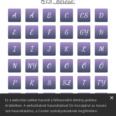
ABC kereső:
A
Á
B
C
CS
D
E
É
F
G
GY
H
I
Í
J
K
L
M
N
NY
O
Ó
Ö
Ő
P
R
S
SZ
T
TY
×
U
Ú
Ü
Ű
V
Z
Ez a weboldal sütiket használ a felhasználói élmény javítása
érdekében. A weboldalunk használatával Ön hozzájárul az összes
süti használatához, a Cookie szabályzatunknak megfelelően.