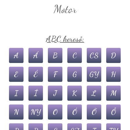
motor
ABC kereső:
A
Á
B
C
CS
D
E
É
F
G
GY
H
I
Í
J
K
L
M
N
NY
O
Ó
Ö
Ő