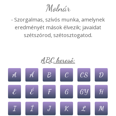
molnár
- Szorgalmas, szívós munka, amelynek
eredményét mások élvezik; javaidat
szétszórod, szétosztogatod.
ABC kereső:
A
Á
B
C
CS
D
E
É
F
G
GY
H
I
Í
J
K
L
M