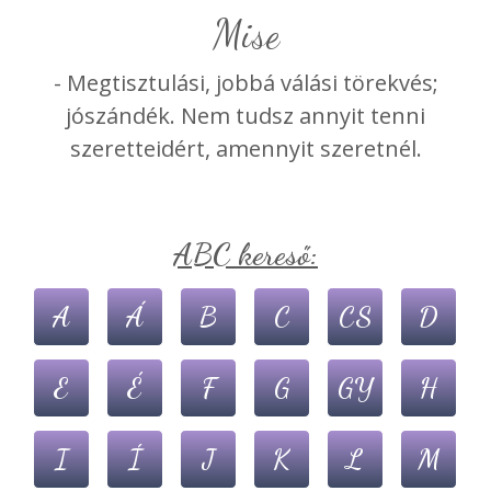
mise
- Megtisztulási, jobbá válási törekvés;
jószándék. Nem tudsz annyit tenni
szeretteidért, amennyit szeretnél.
ABC kereső:
A
Á
B
C
CS
D
E
É
F
G
GY
H
I
Í
J
K
L
M