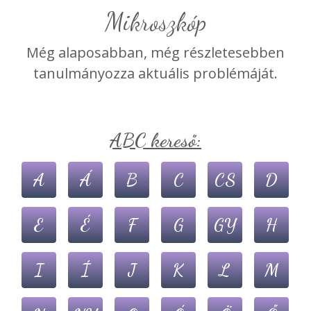
Mikroszkóp
Még alaposabban, még részletesebben
tanulmányozza aktuális problémáját.
ABC kereső:
A
Á
B
C
CS
D
E
É
F
G
GY
H
I
Í
J
K
L
M