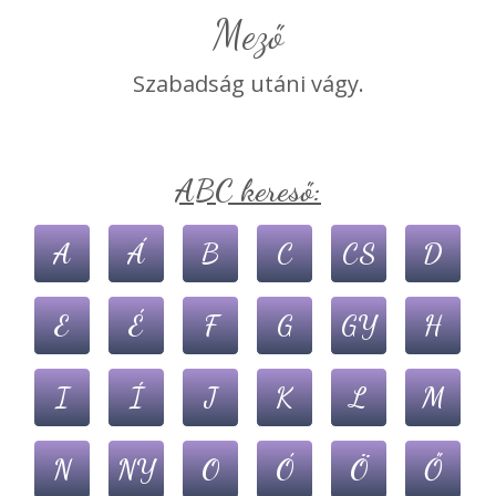
mező
Szabadság utáni vágy.
ABC kereső:
A
Á
B
C
CS
D
E
É
F
G
GY
H
I
Í
J
K
L
M
N
NY
O
Ó
Ö
Ő