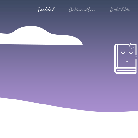
Főoldal
Betűrendben
Beküldés