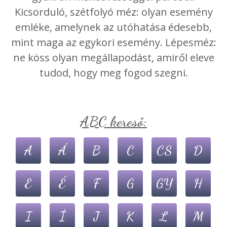
Kicsorduló, szétfolyó méz: olyan esemény
emléke, amelynek az utóhatása édesebb,
mint maga az egykori esemény. Lépesméz:
ne köss olyan megállapodást, amiről eleve
tudod, hogy meg fogod szegni.
ABC kereső:
A
Á
B
C
CS
D
E
É
F
G
GY
H
I
Í
J
K
L
M