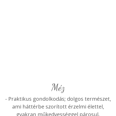
méz
- Praktikus gondolkodás; dolgos természet,
ami háttérbe szorított érzelmi élettel,
gyakran műkedvességgel párosul.