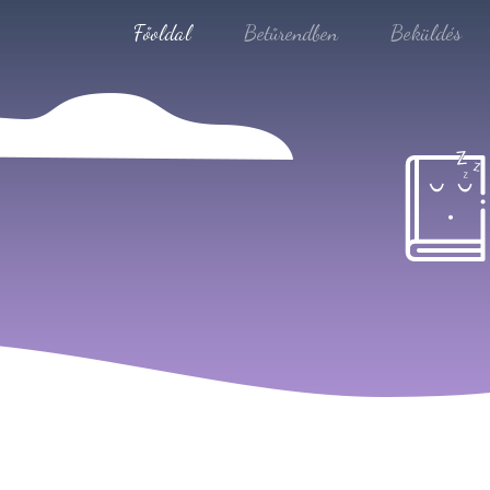
Főoldal
Betűrendben
Beküldés