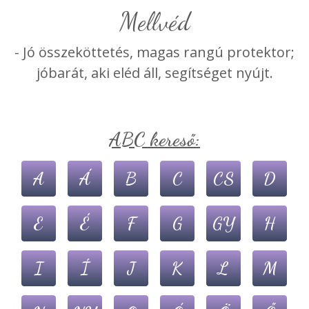
mellvéd
- Jó összeköttetés, magas rangú protektor;
jóbarát, aki eléd áll, segítséget nyújt.
ABC kereső:
A
Á
B
C
CS
D
E
É
F
G
GY
H
I
Í
J
K
L
M