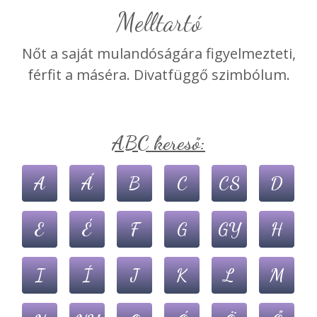
Melltartó
Nőt a saját mulandóságára figyelmezteti,
férfit a máséra. Divatfüggő szimbólum.
ABC kereső:
A
Á
B
C
CS
D
E
É
F
G
GY
H
I
Í
J
K
L
M